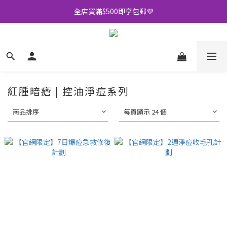
全店買滿$500即享包郵💜
全店買滿$500即享包郵💜
加入會員可享多重優惠🫡
訂閱Whatsapp送你$20購物金🎁
全店買滿$500即享包郵💜
紅腫暗瘡 | 控油淨痘系列
商品排序
每頁顯示 24 個