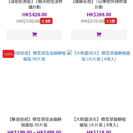
【油痘肌救星】2週淨痘控油修
【鎮靜去痘】7日爆痘快速修復
護計劃
計劃
HK$428.00
HK$269.00
HK$738.00
HK$379.00
5.8折
7.1折
TOP 5
【擊退痘痘】積雪草控油鎮靜
【大範圍消炎】積雪草鎮靜暗
暗瘡貼 90片裝
瘡貼 (大片裝 | 4塊入)
HK$189.00 ~ HK$489.00
HK$119.00