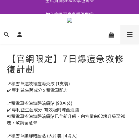
全店買滿$500即享包郵💜
加入會員可享多重優惠🫡
訂閱Whatsapp送你$20購物金🎁
全店買滿$500即享包郵💜
【官網限定】7日爆痘急救修
復計劃
📍積雪草速效袪痘消炎液 (1支裝)
✔️ 專利益生菌成分 x 積雪草配方
📍積雪草控油鎮靜暗瘡貼 (90片裝)
✔️ 專利益生菌成分  有效吸附陳舊油脂
📢積雪草控油鎮靜暗瘡貼已全新升級，內容量由62塊升級至90
塊，敬請留意💜
📍積雪草鎮靜暗瘡貼 (大片裝 | 4塊入)