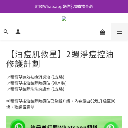
全店買滿$500即享包郵💜
全店買滿$500即享包郵💜
加入會員可享多重優惠🫡
訂閱Whatsapp送你$20購物金🎁
全店買滿$500即享包郵💜
【油痘肌救星】2週淨痘控油
修護計劃
📌積雪草速效袪痘消炎液 (1支裝)
📌積雪草控油鎮靜暗瘡貼 (90片裝)
📌積雪草鎮靜泡泡爽膚水 (1支裝)
📢積雪草控油鎮靜暗瘡貼已全新升級，內容量由62塊升級至90
塊，敬請留意💜