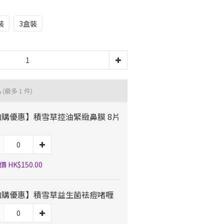
裝
3盒裝
品
(最多 1 件)
加購優惠】積雪草控油緊緻鼻膜 8片
 HK$150.00
加購優惠】積雪草益生菌袪痘啫喱