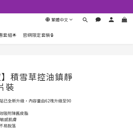
繁體中文
惠套組🌟
官網限定套裝🔒
立即購買
痘】積雪草控油鎮靜
0片裝
瘡貼已全新升級，內容量由62塊升級至90
有效吸附陳舊皮脂
舒緩敏感肌膚
服不易脫落