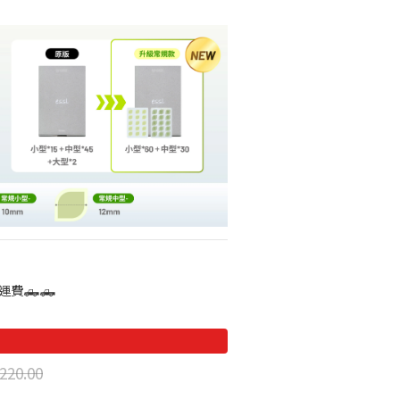
運費🛻🛻
220.00