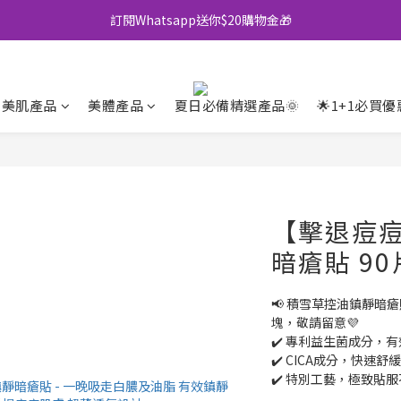
訂閱Whatsapp送你$20購物金🎁
全店買滿$500即享包郵💜
全店買滿$500即享包郵💜
美肌產品
美體產品
夏日必備精選產品🌞
🌟1+1必買優
【擊退痘
暗瘡貼 9
📢 積雪草控油鎮靜暗
塊，敬請留意💜
✔️ 專利益生菌成分，
✔️ CICA成分，快速
✔️ 特別工藝，極致貼