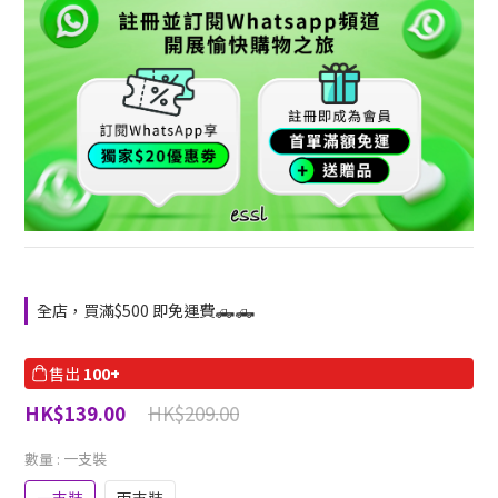
全店，買滿$500 即免運費🛻🛻
售出
100+
HK$209.00
HK$139.00
數量
: 一支裝
一支裝
兩支裝