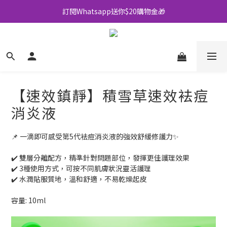
訂閱Whatsapp送你$20購物金🎁
全店買滿$500即享包郵💜
全店買滿$500即享包郵💜
【速效鎮靜】積雪草速效袪痘
消炎液
📌 一滴即可感受第5代袪痘消炎液的強效舒緩修護力✨
✔️ 雙層分離配方，精準針對問題部位，發揮更佳護理效果
✔️ 3種使用方式，可按不同肌膚狀況靈活護理
✔️ 水潤貼服質地，溫和舒適，不易乾燥起皮
容量: 10ml