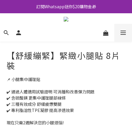
訂閱Whatsapp送你$20購物金🎁
全店買滿$500即享包郵💜
全店買滿$500即享包郵💜
【舒緩繃緊】緊緻小腿貼 8片
裝
📌 小腿集中護理貼
✔️ 通過人體適用試驗證明 可消腫和改善彈力問題
✔️ 含硫酸鎂 更集中護理腿部線條
✔️ 三種有效成分 舒緩疲憊雙腿
✔️ 專利脂溶性TPE凝膠 提高滲透效果
現在只需2週解決您的小腿煩惱!