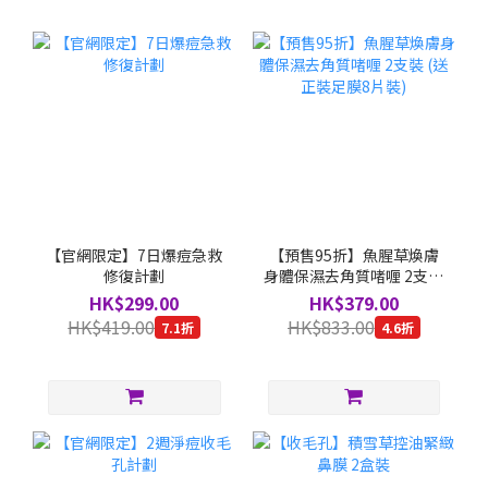
【官網限定】7日爆痘急救
【預售95折】魚腥草煥膚
修復計劃
身體保濕去角質啫喱 2支裝
(送正裝足膜8片裝)
HK$299.00
HK$379.00
HK$419.00
HK$833.00
7.1折
4.6折