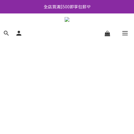
全店買滿$500即享包郵💜
全店買滿$500即享包郵💜
加入會員可享多重優惠🫡
訂閱Whatsapp送你$20購物金🎁
全店買滿$500即享包郵💜