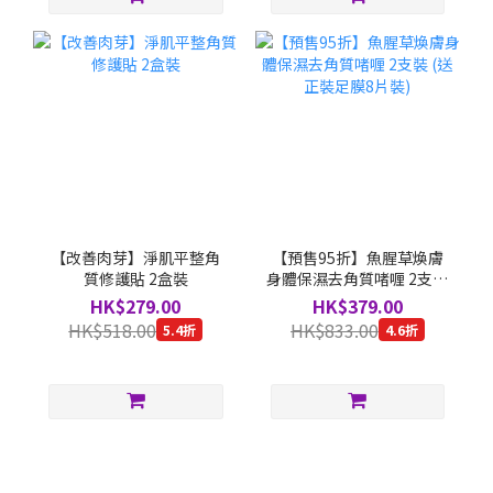
【改善肉芽】淨肌平整角
【預售95折】魚腥草煥膚
質修護貼 2盒裝
身體保濕去角質啫喱 2支裝
(送正裝足膜8片裝)
HK$279.00
HK$379.00
HK$518.00
HK$833.00
5.4折
4.6折