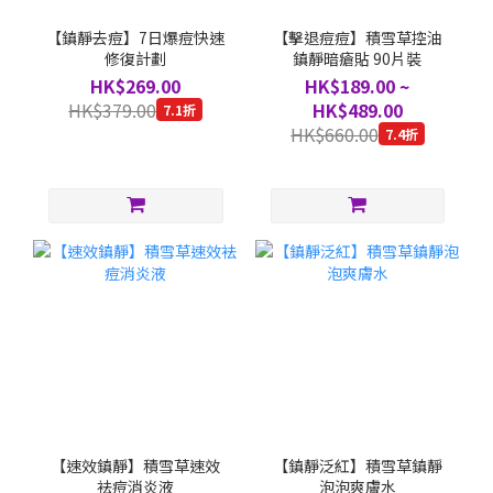
【鎮靜去痘】7日爆痘快速
【擊退痘痘】積雪草控油
修復計劃
鎮靜暗瘡貼 90片裝
HK$269.00
HK$189.00 ~
HK$379.00
HK$489.00
7.1折
HK$660.00
7.4折
【速效鎮靜】積雪草速效
【鎮靜泛紅】積雪草鎮靜
袪痘消炎液
泡泡爽膚水