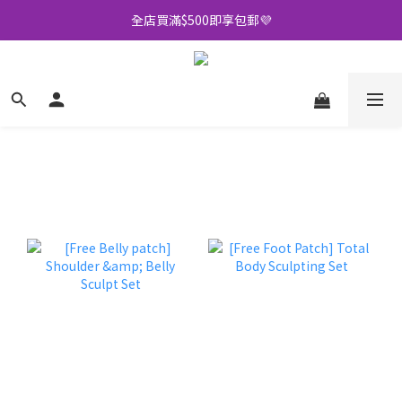
全店買滿$500即享包郵💜
全店買滿$500即享包郵💜
加入會員可享多重優惠🫡
訂閱Whatsapp送你$20購物金🎁
全店買滿$500即享包郵💜