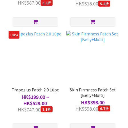
HK$587.00
HK$518.00
6.5折
5.4折
TOP 4
Trapezius Patch 2.0 10pc
Skin Firmness Patch Set
[Belly+Multi]
HK$199.00 ~
HK$398.00
HK$529.00
HK$598.00
HK$747.00
6.7折
7.1折