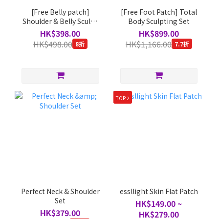
[Free Belly patch]
[Free Foot Patch] Total
Shoulder & Belly Sculpt
Body Sculpting Set
Set
HK$398.00
HK$899.00
HK$498.00
HK$1,166.00
8折
7.7折
TOP 2
Perfect Neck & Shoulder
essllight Skin Flat Patch
Set
HK$149.00 ~
HK$379.00
HK$279.00