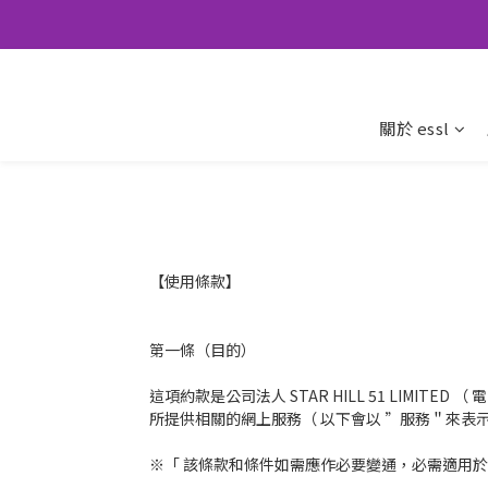
關於 essl
【使用條款】
第一條（目的）
這項約款是公司法人 STAR HILL 51 LIMI
所提供相關的網上服務（ 以下會以 ”服務＂來
※「 該條款和條件如需應作必要變通，必需適用於