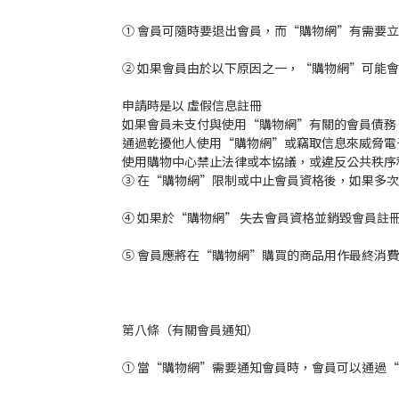
① 會員可隨時要退出會員，而“購物網”有需要
② 如果會員由於以下原因之一，“購物網”可能
申請時是以 虛假信息註冊
如果會員未支付與使用“購物網”有關的會員債務
通過乾擾他人使用“購物網”或竊取信息來威脅電
使用購物中心禁止法律或本協議，或違反公共秩序
③ 在“購物網”限制或中止會員資格後，如果多次
④ 如果於“購物網” 失去會員資格並銷毀會員註
⑤ 會員應將在“購物網”購買的商品用作最終消
第八條（有關會員通知）
① 當“購物網”需要通知會員時，會員可以通過