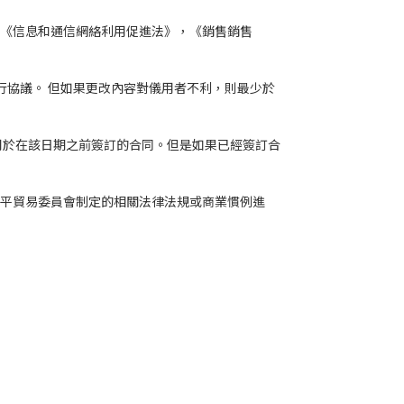
，《信息和通信網絡利用促進法》，《銷售銷售
行協議。 但如果更改內容對儀用者不利，則最少於
用於在該日期之前簽訂的合同。但是如果已經簽訂合
公平貿易委員會制定的相關法律法規或商業慣例進