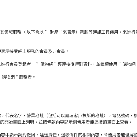
其領域服務（ 以下會以 ” 財產＂來表示）電腦等通訊工具儀用，來進
即表示接受網上服務的會員及非會員。
並進行會員登錄者，＂ 購物網＂經連接後得到資料，並繼續使用＂ 購物網
 購物網＂服務者。
商標，代表名字，營業地址（包括可以處理客戶投訴的地址），電話號碼，
前的開始畫面上列明。並把條款內容顯示到儀用者能連接的畫面上查看。
的內容中顯示請約撤回，運送責任，退款條件的相關內容，令儀用者能理解