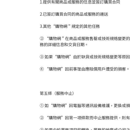
1.提供有關商品或服務的信息並簽訂購買合同
2.已簽訂購買合同的商品或服務的運送
3.其他“購物網＂規定的其他任務
② “購物網＂在商品或服務售罄或技術規格變更
務的詳細信息和交貨日期。
③ 如果“購物網”由於缺貨或技術規格變更等原
④ “購物網”因前事理由應賠償用戶遭受的損害
第五條（服務中止）
① 如“購物網”因電腦等通訊設備維護，更換或
② “購物網”因第一項條款而中止服務提供，則
③ 如果由於業務項目的轉換，業務的放棄或公司