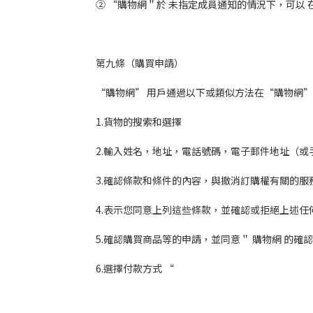
② “購物網＂於 未指定成員通知的情況下，可以
第九條（購買申請）
“購物網” 用戶通過以下或類似方法在“購物網
1.貨物的搜索和選擇
2.輸入姓名，地址，電話號碼，電子郵件地址（或
3.確認條款和條件的內容，與撤消訂購權有關的
4.表示您同意上列這些條款，並確認或拒絕上述
5.確認購買商品等的申請，並同意＂ 購物網 的確
6.選擇付款方式 “