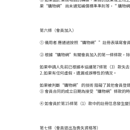
果“購物網” 尚未通知補償標準準則等，＂購物
第六條（會員加入）
① 儀用者 應通過按照“購物網””註冊表填寫
② 根據“購物網”有關會員加入的第一條條款，
如果申請人先前已根據本協議第7條第（3）款失去
2..如果有任何虛假，遺漏或誤導性的情況。
如果被判斷“購物網” 的技術 阻礙了其他會員登錄
③ 會員合同的成立日期為接受“購物網”條款的
④ 如會員於第15條第（1）款中的註冊信息發生
第七條（會員退出及喪失資格等）