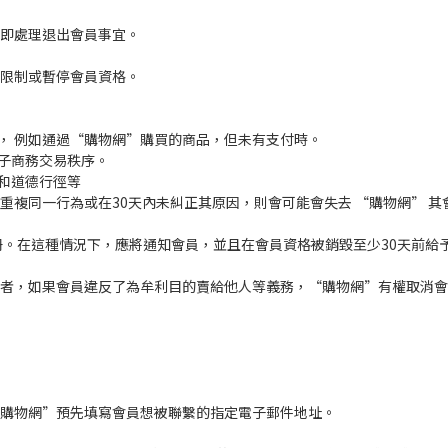
立即處理退出會員事宜。
會限制或暫停會員資格。
， 例如通過“購物網”購買的商品，但未有支付時。
子商務交易秩序。
和道德行徑等
重複同一行為或在30天內未糾正其原因，則會可能會失去 “購物網” 其
冊。在這種情況下，應將通知會員，並且在會員資格被銷毀至少30天前給
費者，如果會員違反了為牟利目的賣給他人等義務，“購物網”有權取消
“購物網”預先填寫會員想被聯繫的指定電子郵件地址。