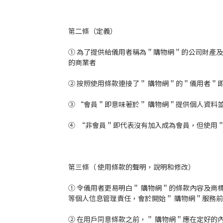
第二條（定義）
① 為了提供給儀用者稱為＂購物網＂的公司財產及
的商業者
② 按照使用條款連接了＂ 購物網＂的＂儀用者＂
③ “會員＂即意味著於＂ 購物網＂提供個人資料
④ “非會員＂即代表沒有加入成為會員，但使用＂
第三條（ 使用條款的聲明，說明和修改）
① 令儀用者更易明白＂ 購物網＂的條款內容及
等個人信息管理責任，會於開始＂ 購物網＂服務
② 在用戶同意條款之前，＂ 購物網＂應在定好