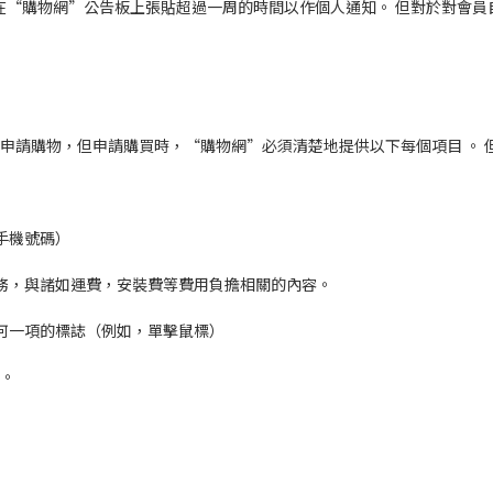
 在“購物網”公告板上張貼超過一周的時間以作個人通知。 但對於對會
”申請購物，但申請購買時，“購物網”必須清楚地提供以下每個項目 。
手機號碼）
服務，與諸如運費，安裝費等費用負擔相關的內容。
任何一項的標誌（例如，單擊鼠標）
認。