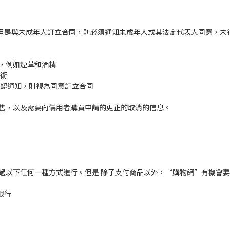
。但是與未成年人訂立合同，則必須通知未成年人或其法定代表人同意，未
，例如煙草和酒精
技術
的確認通知，則視為同意訂立合同
售，以及需要向儀用者購買申請的更正的取消的信息。
過以下任何一種方式進行。但是 除了支付商品以外，“購物網”有機會
銀行