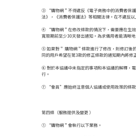
③ “購物網＂不得違反《電子商務中的消費者保
法》，《消費者保護法》等相關法律。在不違反以
④ “購物網＂在修改條款的情況下，需要應在生
寬限期前至少30天發出通知。為求儀用者能清晰
⑤ 如果對＂ 購物網＂條款進行了修改，則修訂
同的用戶希望在第3款的修正條款的通知期內將修
⑥ 對於本協議中未指定的事項和本協議的解釋，
行。
⑦ “會員”應始終注意個人協議或使用政策的條
第四條（服務提供及變更 ）
① “購物網＂會執行以下業務。