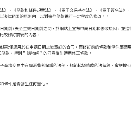
護法》，《條款和條件規章法》，《電子交易基本法》，《電子簽名法》
上法律範圍的原則內，以對這些條款進行一定程度的修改。。
效日期前7天至生效日期前之間，於網站上宣布申請日期和修改原因，並進
地比較修訂前後的內容。
後的條款僅適用於在申請日期之後簽訂的合同，而修訂前的條款和條件應適
正條款，得到＂ 購物網＂的同意後則適用修正條款。
電子商務交易中有關消費者保護的法例，規範協議條款的法律等，會根據
款和條件是否發生任何變化。