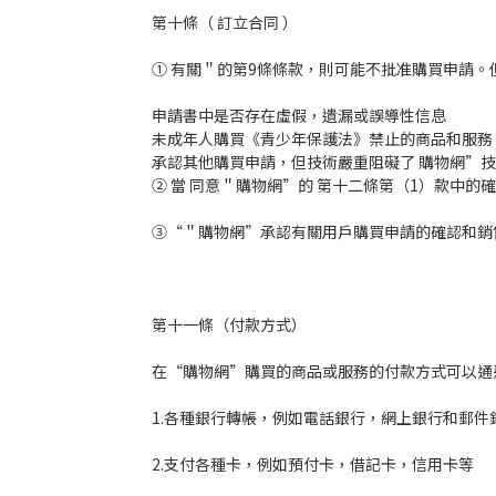
第十條（ 訂立合同 ）
① 有關＂的第9條條款，則可能不批准購買申請
申請書中是否存在虛假，遺漏或誤導性信息
未成年人購買《青少年保護法》禁止的商品和服務
承認其他購買申請，但技術嚴重阻礙了 購物網”
② 當 同意＂購物網”的 第十二條第（1）款中
③“＂購物網”承認有關用戶購買申請的確認和銷
第十一條（付款方式）
在“購物網”購買的商品或服務的付款方式可以通
1.各種銀行轉帳，例如電話銀行，網上銀行和郵件
2.支付各種卡，例如預付卡，借記卡，信用卡等