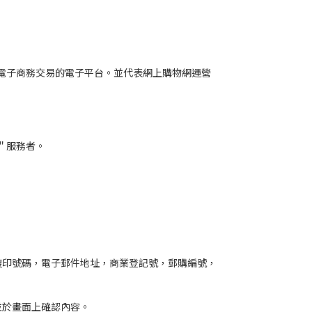
行電子商務交易的電子平台。並代表網上購物網運營
＂服務者。
複印號碼，電子郵件地址，商業登記號，郵購編號，
並於畫面上確認內容。