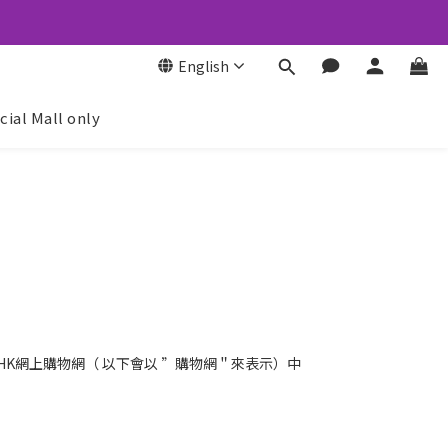
English
icial Mall only
HT HK網上購物網（ 以下會以 ”購物網＂來表示）中
。