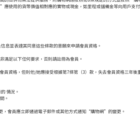
網”應使用的貨幣價值相對應的實物或現金，如里程或儲備金等向用戶支
會員信息並表達其同意這些條款的意願來申請會員資格。
除非滿足以下任何要求，否則請註冊為會員。
會員資格，但則他/她應接受根據第7條第（3）款，失去會員資格三年後
的 情況。
時間。
變更，會員應立即通過電子郵件或其他方式通知“購物網”的變更。