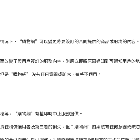
的情況下，“購物網”可以變更將要簽訂的合同提供的商品或服務的內容。
因而改變了與用戶簽訂的服務內容，則應立即將原因通知到可通知用戶的
。但是“購物網” 沒有任何意圖或疏忽，這將不適用。
損壞等，“購物網”有權即時中止服務提供。
有責任賠償儀用者及第三者的損失。但＂購物網”如果沒有任何意圖或疏
之間的合併而無法提供服務，則購物網應按照第8條規定的方式並按照＂購