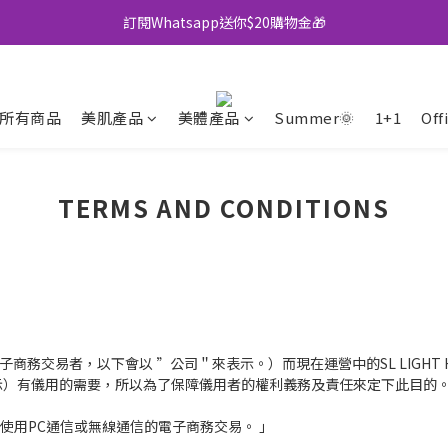
訂閱Whatsapp送你$20購物金🎁
全店買滿$500即享包郵💜
全店買滿$500即享包郵💜
所有商品
美肌產品
美體產品
Summer🌞
1+1
Off
TERMS AND CONDITIONS
TED （ 電子商務交易者，以下會以 ”公司＂來表示。）而現在運營中的SL LIG
表示）有儀用的需要，所以為了保障儀用者的權利義務及責任來定下此目的
使用PC通信或無線通信的電子商務交易。 」