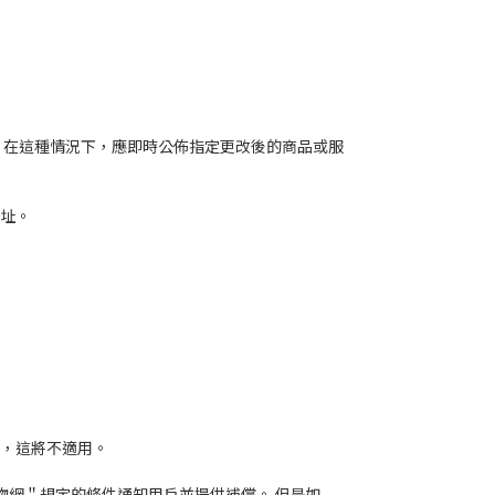
 在這種情況下，應即時公佈指定更改後的商品或服
地址。
忽，這將不適用。
物網＂規定的條件通知用戶並提供補償。 但是如