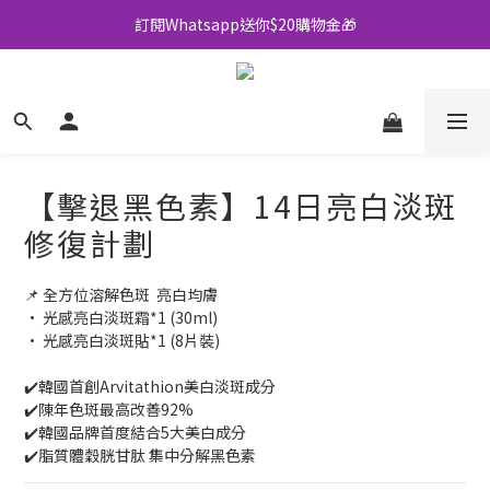
訂閱Whatsapp送你$20購物金🎁
全店買滿$500即享包郵💜
全店買滿$500即享包郵💜
【擊退黑色素】14日亮白淡斑
修復計劃
📌 全方位溶解色斑  亮白均膚
• 光感亮白淡斑霜*1 (30ml)
• 光感亮白淡斑貼*1 (8片裝)
✔️韓國首創Arvitathion美白淡斑成分
✔️陳年色斑最高改善92%
✔️韓國品牌首度結合5大美白成分
✔️脂質體穀胱甘肽 集中分解黑色素