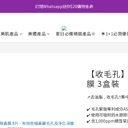
訂閱Whatsapp送你$20購物金🎁
全店買滿$500即享包郵💜
全店買滿$500即享包郵💜
美肌產品
美體產品
夏日必備精選產品🌞
🌟1+1必買優
【收毛孔
膜 3盒裝
📌去油脂﹑收毛孔‼️集
✔️ 毛孔緊致專利成分AS
✔️ 使用可吸附的水膠
✔️ 含1,000ppm積