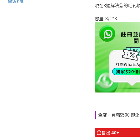
現在3週解決您的毛孔煩
容量: 8片*3
全店，買滿$500 即免
售出
40+