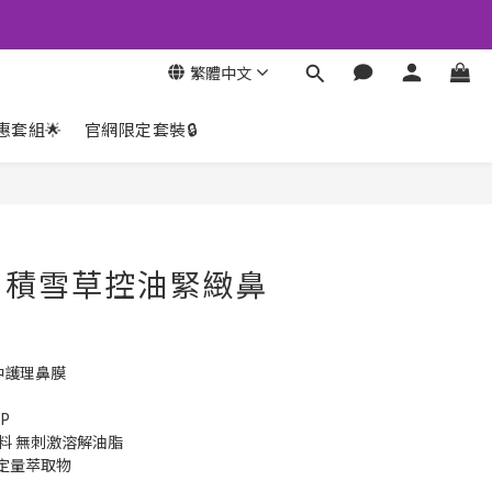
繁體中文
惠套組🌟
官網限定套裝🔒
立即購買
】積雪草控油緊緻鼻
中護理鼻膜
P
原料 無刺激溶解油脂
雪草定量萃取物