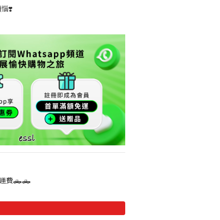
惱❣️
運費🛻🛻