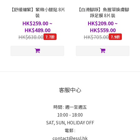
【舒緩繃緊】緊緻小腿貼 8片
【白滑腳踭】魚腥草煥膚腳
裝
踭足膜 8片裝
HK$259.00 ~
HK$209.00 ~
HK$489.00
HK$559.00
HK$638.00
HK$705.00
7.7折
7.9折
客服中心
時間 : 週一至週五
10:00 - 18:00
SAT, SUN, HOLIDAY OFF
電郵 :
contact@essl.hk