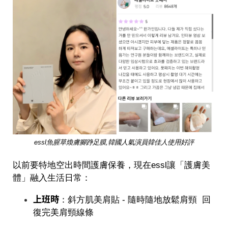
essl魚腥草煥膚腳踭足膜,韓國人氣演員韓佳人使用好評
以前要特地空出時間護膚保養，現在essl讓「護膚美
體」融入生活日常：
上班時
：斜方肌美肩貼 - 隨時隨地放鬆肩頸 回
復完美肩頸線條