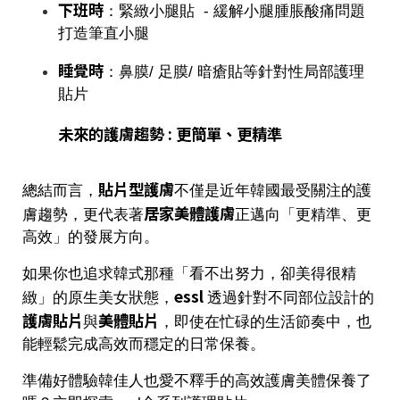
下班時
：緊緻小腿貼 - 緩解小腿腫脹酸痛問題
打造筆直小腿
睡覺時
：鼻膜/ 足膜/ 暗瘡貼等針對性局部護理
貼片
未來的護膚趨勢 : 更簡單、更精準
貼片型護膚
總結而言，
不僅是近年韓國最受關注的護
居家美體護膚
膚趨勢，更代表著
正邁向「更精準、更
高效」的發展方向。
如果你也追求韓式那種「看不出努力，卻美得很精
essl
緻」的原生美女狀態，
透過針對不同部位設計的
護膚貼片
美體貼片
與
，即使在忙碌的生活節奏中，也
能輕鬆完成高效而穩定的日常保養。
準備好體驗韓佳人也愛不釋手的高效護膚美體保養了