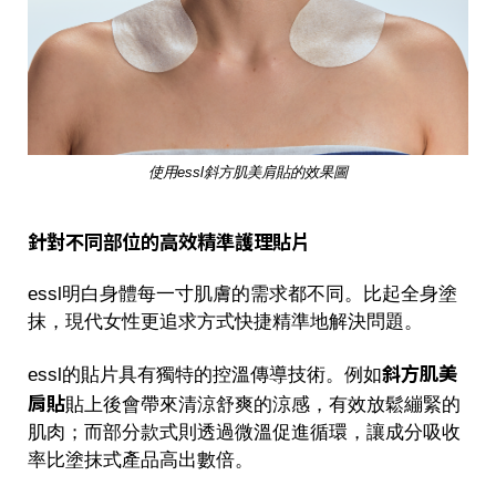
使用essl斜方肌美肩貼的效果圖
針對不同部位的高效精準護理貼片
essl明白身體每一寸肌膚的需求都不同。比起全身塗
抹，現代女性更追求方式快捷精準地解決問題。
斜方肌美
essl的貼片具有獨特的控溫傳導技術。例如
肩貼
貼上後會帶來清涼舒爽的
涼感
，有效放鬆繃緊的
肌肉；而部分款式則透過微溫促進循環，讓成分吸收
率比塗抹式產品高出數倍。