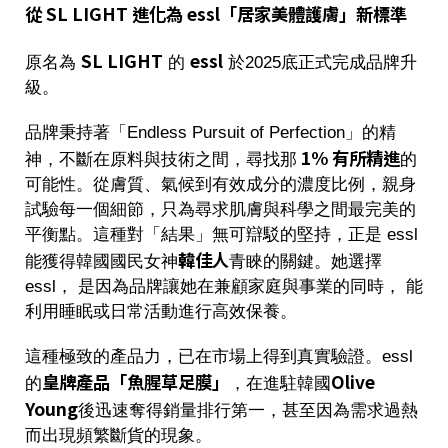
從 SL LIGHT 進化為 essl「居家美體護膚」新標準
SL LIGHT
essl
原名為
的
於2025底正式完成品牌升
級。
品牌秉持著「Endless Pursuit of Perfection」的精
1% 有所精進
神，不斷在原料與技術之間，尋找那
的
可能性。從膚質、氣候到有效成分的濃度比例，親身
試驗每一個細節，只為尋求肌膚與科學之間最完美的
平衡點。這種對「結果」無可辯駁的堅持，正是 essl
韓佳人
能獲得韓國國民女神
青睞的關鍵。她選擇
essl， 是因為品牌讓她在兼顧家庭與事業的同時， 能
利用睡眠或日常活動進行高效保養。
這種極致的產品力，已在市場上得到真實驗證。essl
皇牌產品「魚腥草足膜
」
Olive
的
，在進駐韓國
Young
後迅速奪得銷量排行第一，甚至因為需求過熱
而出現頻繁斷貨的現象。