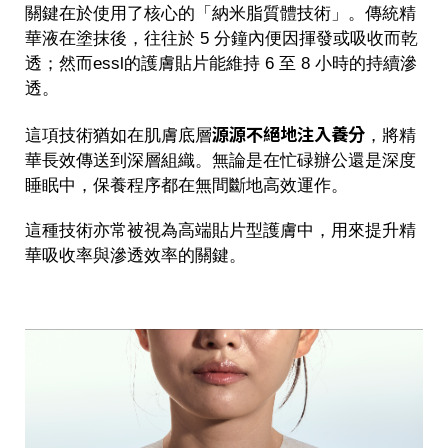
關鍵在於使用了核心的「納米脂質體技術」。傳統精
華液在塗抹後，往往於 5 分鐘內便因揮發或吸收而乾
透；然而essl的護膚貼片能維持 6 至 8 小時的持續滲
透。
源源不絕地注入養分
這項技術猶如在肌膚底層
，將精
華長效傳送到深層組織。無論是在忙碌辦公還是深度
睡眠中，保養程序都在無間斷地高效運作。
這種技術亦常被視為高端貼片型護膚中，用來提升精
華吸收率與滲透效率的關鍵。