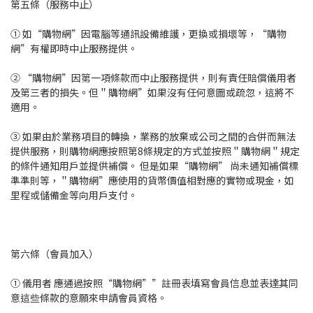
第五條（服務中止）
① 如“購物網”因電腦等通訊設備維護，更換或損壞等，“購物
網”有權即時中止服務提供。
② “購物網”因第一項條款而中止服務提供，則有責任賠償儀用者
及第三者的損失。但＂購物網”如果沒有任何意圖或疏忽，這將不
適用。
③ 如果由於業務項目的轉換，業務的放棄或公司之間的合併而無法
提供服務，則購物網應按照第8條規定的方式並按照＂購物網＂規定
的條件通知用戶並提供補償。 但是如果“購物網” 尚未通知補償標
準準則等，＂購物網”應使用的貨幣價值相對應的實物或現金，如
里程或儲備金等向用戶支付。
第六條（會員加入）
① 儀用者 應通過按照“購物網””註冊表填寫會員信息並表達其同
意這些條款的意願來申請會員資格。