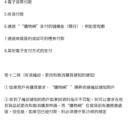
4.電子貨幣付款
5.收貨付款
6.通過““購物網”支付的儲備金（積分），例如里程數
7.通過商城簽約或認可的禮券付款
8.其他電子支付方式的支付
第十二條（收貨確認，更改和取消購買通知的通知）
① 如果用戶有購買要求，“購物網””應將收據確認通知用戶
② 收到了確認通知的用戶如果因資料指示不匹配，則可以要求在收
到貨品前更改和取消購買申請，而“購物網”在發貨前有義務要處
理。但但是，如果您已經付款，則必須遵守第15條的規定