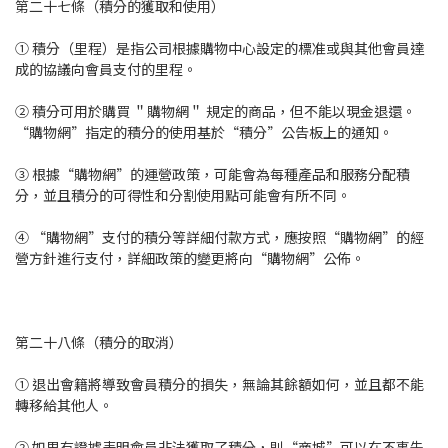
第二十七條（積分的獲取和使用）
① 積分（里程）是指公司根據購物中心設定的標准或與其他會員達
成的協議向會員支付的里程。
② 積分可用於購買 ＂購物網＂ 規定的商品，但不能以現金退還。
“購物網”指定的積分的使用基於“積分”公告板上的通知。
③ 根據“購物網”的運營政策，可能會為每種產品和服務分配積
分，並且積分的可得性和分割使用點可能會有所不同。
④ “購物網”支付的積分等詳細付款方式，應按照“購物網”的經
營方針進行支付，詳細政策的變更將向“購物網”公佈。
第二十八條（積分的取消）
① 退出會籍將導致會員積分的損失，無論其餘額如何，並且都不能
轉移給其他人。
② 如果有證據表明會員非法獲取了積分，則“商城”可以在不事先