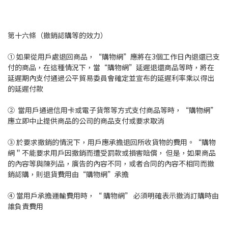
第十六條（撤銷認購等的效力）
① 如果從用戶處退回商品，“購物網”應將在3個工作日內退還已支
付的商品，在這種情況下，當“購物網”延遲退還商品等時，將在
延遲期內支付通過公平貿易委員會確定並宣布的延遲利率乘以得出
的延遲付款
② 當用戶通過信用卡或電子貨幣等方式支付商品等時，“購物網”
應立即中止提供商品的公司的商品支付或要求取消
③ 於要求撤銷的情況下，用戶應承擔退回所收貨物的費用。“購物
網＂不能要求用戶因撤銷而遭受罰款或損害賠償， 但是，如果商品
的內容等與陳列品，廣告的內容不同，或者合同的內容不相同而撤
銷認購，則退貨費用由“購物網”承擔
④ 當用戶承擔運輸費用時，“ 購物網” 必須明確表示撤消訂購時由
誰負責費用