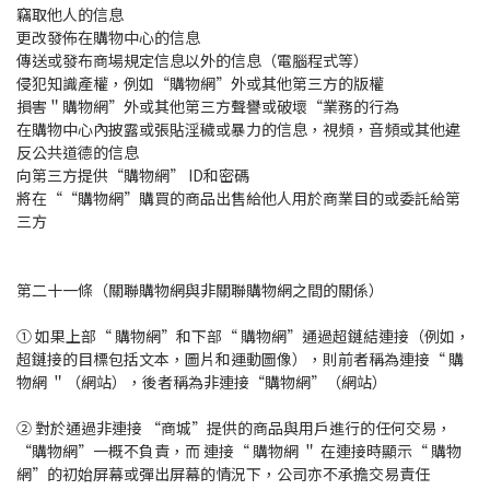
竊取他人的信息
更改發佈在購物中心的信息
傳送或發布商場規定信息以外的信息（電腦程式等）
侵犯知識產權，例如“購物網”外或其他第三方的版權
損害＂購物網”外或其他第三方聲譽或破壞“業務的行為
在購物中心內披露或張貼淫穢或暴力的信息，視頻，音頻或其他違
反公共道德的信息
向第三方提供“購物網” ID和密碼
將在““購物網”購買的商品出售給他人用於商業目的或委託給第
三方
第二十一條（關聯購物網與非關聯購物網之間的關係）
① 如果上部“ 購物網”和下部“ 購物網”通過超鏈結連接（例如，
超鏈接的目標包括文本，圖片和運動圖像），則前者稱為連接“ 購
物網 ＂（網站），後者稱為非連接“購物網”（網站）
② 對於通過非連接 “商城”提供的商品與用戶進行的任何交易，
“購物網”一概不負責，而 連接“ 購物網 ＂ 在連接時顯示“ 購物
網”的初始屏幕或彈出屏幕的情況下，公司亦不承擔交易責任