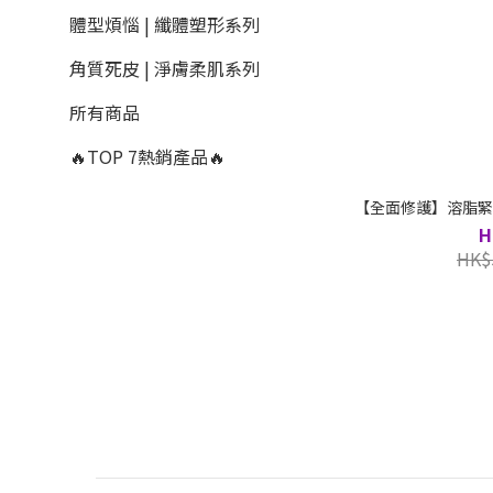
體型煩惱 | 纖體塑形系列
角質死皮 | 淨膚柔肌系列
所有商品
🔥TOP 7熱銷產品🔥
【全面修護】溶脂緊
H
HK$