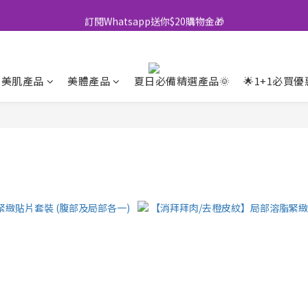
訂閱Whatsapp送你$20購物金🎁
全店買滿$500即享包郵💜
全店買滿$500即享包郵💜
美肌產品
美體產品
夏日必備精選產品🌞
🌟1+1必買優