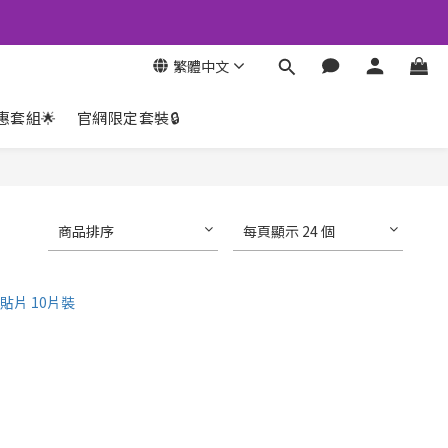
繁體中文
惠套組🌟
官網限定套裝🔒
商品排序
每頁顯示 24 個